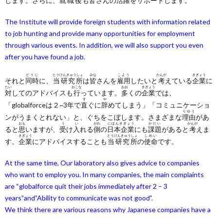
します。さらに、
就職後
も
皆
さんの
活躍
をサポートします。
The Institute will provide foreign students with information related
to job hunting and provide many opportunities for employment
through various events. In addition, we will also support you even
after you have found a job.
どうじ
とうけんきゅうしょ
みな
こよう
かんが
きぎょう
それと
同時
に、
当研究所
は
皆
さんを
雇用
したいと
考
えている
企業
に
たい
おこな
おお
きぎょう
対
してのアドバイスも
行
っています。
多
くの
企業
では、
す
や
「globalforceは２~3年で
直
ぐに
辞
めてしまう」「コミュニケーショ
りゆう
ンがうまくとれない」と、ぐちをこぼします。さまざまな
理由
があ
おも
う
い
がわ
にほんきぎょう
かだい
かんが
ると
思
いますが、
受
け
入
れる
側
の
日本企業
にも
課題
があると
考
えま
きぎょう
とうけんきゅうしょ
しめい
す。
企業
にアドバイスすることも
当研究所
の
使命
です。
At the same time, Our laboratory also gives advice to companies
who want to employ you. In many companies, the main complaints
are “globalforce quit their jobs immediately after 2 – 3
years”and”Ability to communicate was not good”.
We think there are various reasons why Japanese companies have a