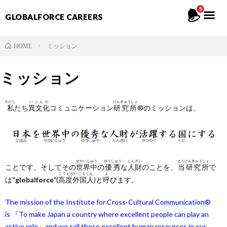
5
GLOBALFORCE CAREERS
ミッション
HOME
ミッション
わたし
いぶんか
けんきゅうしょ
私
たち
異文化
コミュニケーション
研究所
®のミッションは、
せかいじゅう
ゆうしゅう
じんざい
とうけんきゅうしょ
ことです。そしてその
世界中
の
優秀
な
人財
のことを、
当研究所
で
こうどがいこくじん
よ
は
”globalforce”
(
高度外国人
)と
呼
びます。
The mission of the Institute for Cross-Cultural Communication®
is 『To make Japan a country where excellent people can play an
active role』and we call these excellent human resources in our