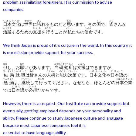
problem assimilating foreigners. It is our mission to advise
companies.
にほんぶんか
せかい
ほこ
おも
くに
みな
日本文化
は
世界
に
誇
れるものだと
思
います。その
国
で、
皆
さんが
かつやく
しえん
おこな
わたし
しめい
活躍
するための
支援
を
行
うことが
私
たちの
使命
です。
We think Japan is proud of it`s culture in the world. In this country, it
is our mission provide support for your success.
ただ
ねが
とうけんきゅうしょ
しえん
但
し、お
願
いがあります。
当研究所
は
支援
はできますが、
けっきょくしゅうしょく
みな
ひとがら
のうりょくしだい
にほんぶんか
にほんご
結局就職
は
皆
さんの
人柄
と
能力次第
です。
日本文化
や
日本語
の
べんきょう
けいぞく
おこな
にほんきぎょう
勉強
は、
継続
して
行
ってください。なぜなら、ほとんどの
日本企業
にほんご
ひっす
では
日本語
が
必須
だからです。
However, there is a request. Our Institute can provide support but
eventually, getting employed depends on your personality and
ability. Please continue to study Japanese culture and language
because most Japanese companies feel it is
essential to have language ability.