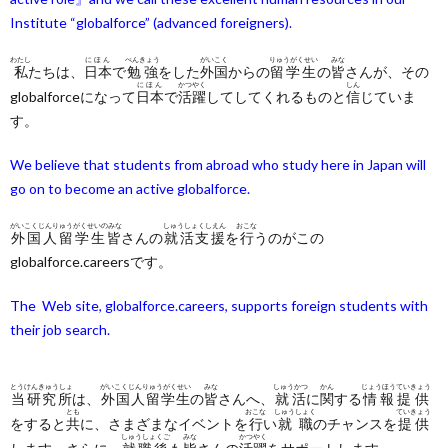
Institute “globalforce” (advanced foreigners).
わたし
にほん
べんきょう
がいこく
りゅうがくせい
みな
私
たちは、
日本
で
勉強
をした
外国
からの
留学生
の
皆
さんが、その
にほん
かつやく
しん
globalforceになって
日本
で
活躍
してしてくれるものと
信
じていま
す。
We believe that students from abroad who study here in Japan will
go on to become an active globalforce.
がいこくじんりゅうがくせいのみな
しゅうしょくしえん
おこな
外国人留学生皆
さんの
就活支援
を
行
うのがこの
globalforce.careersです。
The Web site, globalforce.careers, supports foreign students with
their job search.
とうけんきゅうしょ
がいこくじんりゅうがくせい
みな
しゅうかつ
かん
じょうほうていきょう
当研究所
は、
外国人留学生
の
皆
さんへ、
就活
に
関
する
情報提供
とも
おこな
しゅうしょく
ていきょう
をすると
共
に、さまざまなイベントを
行
い
就職
のチャンスを
提供
しゅうしょくご
みな
かつやく