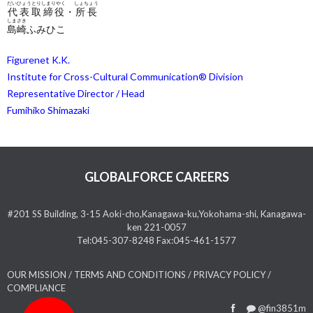
だいひょうとりしまりやく
しょちょう
代表取締役
・
所長
しまざき
島崎
ふみひこ
Figurenet K.K.
Institute for Cross-Cultural Communication® Division
Representative Director / Head
Fumihiko Shimazaki
GLOBALFORCE CAREERS
#201 SS Building, 3-15 Aoki-cho,Kanagawa-ku,Yokohama-shi, Kanagawa-
ken 221-0057
Tel:045-307-8248 Fax:045-461-1577
OUR MISSION
/
TERMS AND CONDITIONS
/
PRIVACY POLICY
/
COMPLIANCE
@fin3851m