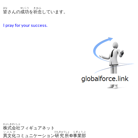
みな
せいこう
きねん
皆
さんの
成功
を
祈念
しています。
I pray for your success.
かぶしきがいしゃ
株式会社
フィギュアネット
いぶんか
けんきゅうしょ
じぎょうぶ
異文化
コミュニケーション
研究所
®
事業部