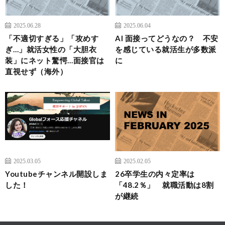
2025.06.28
2025.06.04
「不適切すぎる」「攻めす
AI 面接ってどうなの？ 不安
ぎ…」就活女性の「大胆衣
を感じている就活生が多数派
装」にネット驚愕…面接官は
に
直視せず（海外）
2025.03.05
2025.02.05
Youtubeチャンネル開設しま
26卒学生の内々定率は
した！
「48.2％」 就職活動は8割
が継続