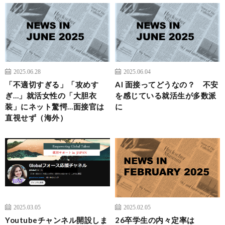
2025.06.28
2025.06.04
「不適切すぎる」「攻めす
AI 面接ってどうなの？ 不安
ぎ…」就活女性の「大胆衣
を感じている就活生が多数派
装」にネット驚愕…面接官は
に
直視せず（海外）
2025.03.05
2025.02.05
Youtubeチャンネル開設しま
26卒学生の内々定率は