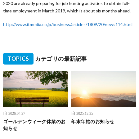
2020 are already preparing for job hunting activities to obtain full-
time employment in March 2019, which is about six months ahead.
http://www.itmedia.co.jp/business/articles/1809/20/news114.html
TOPICS
カテゴリの最新記事
2026.04.27
2025.12.25
ゴールデンウィーク休業のお
年末年始のお知らせ
知らせ