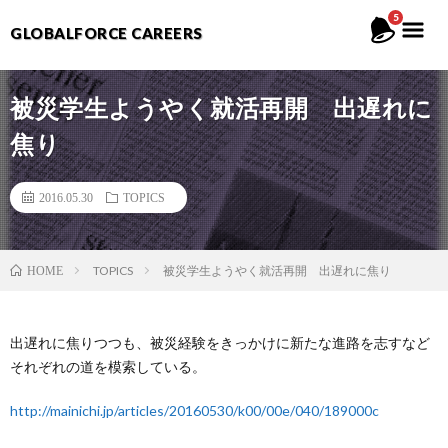
5
GLOBALFORCE CAREERS
被災学生ようやく就活再開 出遅れに
焦り
2016.05.30
TOPICS
TOPICS
被災学生ようやく就活再開 出遅れに焦り
HOME
出遅れに焦りつつも、被災経験をきっかけに新たな進路を志すなど
それぞれの道を模索している。
http://mainichi.jp/articles/20160530/k00/00e/040/189000c