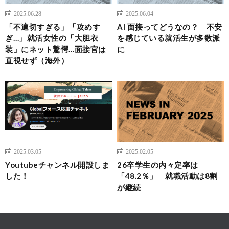
2025.06.28
2025.06.04
「不適切すぎる」「攻めす
AI 面接ってどうなの？ 不安
ぎ…」就活女性の「大胆衣
を感じている就活生が多数派
装」にネット驚愕…面接官は
に
直視せず（海外）
2025.03.05
2025.02.05
Youtubeチャンネル開設しま
26卒学生の内々定率は
した！
「48.2％」 就職活動は8割
が継続