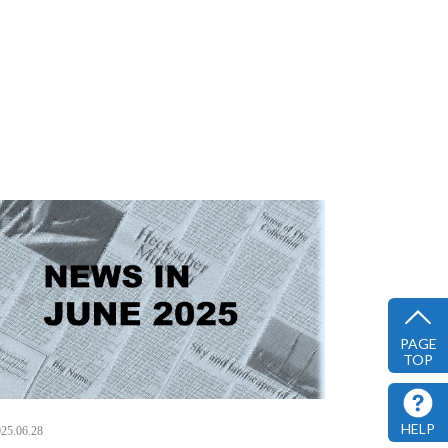
PAGE
TOP
HELP
25.06.28