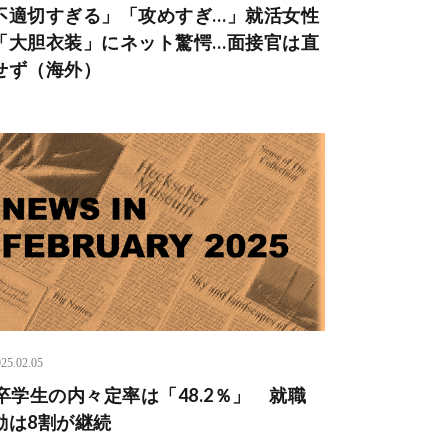
不適切すぎる」「攻めすぎ…」就活女性
「大胆衣装」にネット驚愕…面接官は直
せず（海外）
25.02.05
6卒学生の内々定率は「48.2％」 就職
動は8割が継続