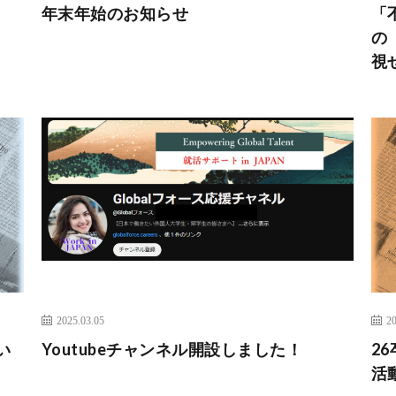
年末年始のお知らせ
「
の
視
2025.03.05
20
い
Youtubeチャンネル開設しました！
2
活