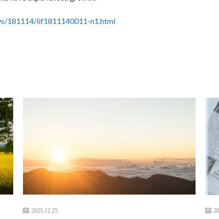
ews/181114/lif1811140011-n1.html
2025.12.25
20