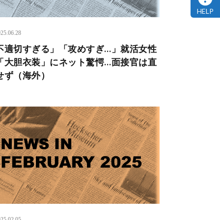
HELP
25.06.28
不適切すぎる」「攻めすぎ…」就活女性
「大胆衣装」にネット驚愕…面接官は直
せず（海外）
25.02.05