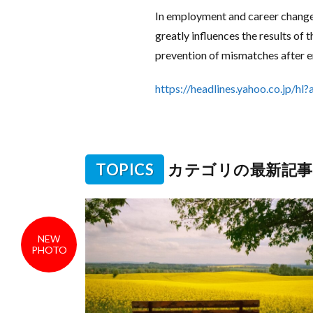
In employment and career change a
greatly influences the results of t
prevention of mismatches after 
https://headlines.yahoo.co.jp/
TOPICS
カテゴリの最新記事
NEW
PHOTO