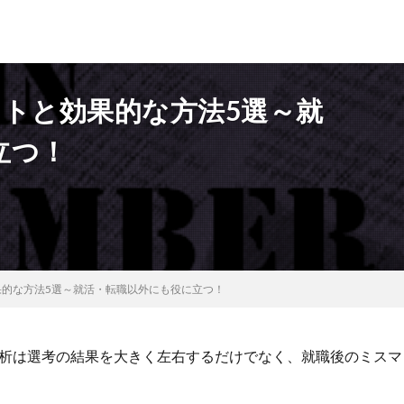
ットと効果的な方法5選～就
立つ！
果的な方法5選～就活・転職以外にも役に立つ！
析は選考の結果を大きく左右するだけでなく、就職後のミスマ