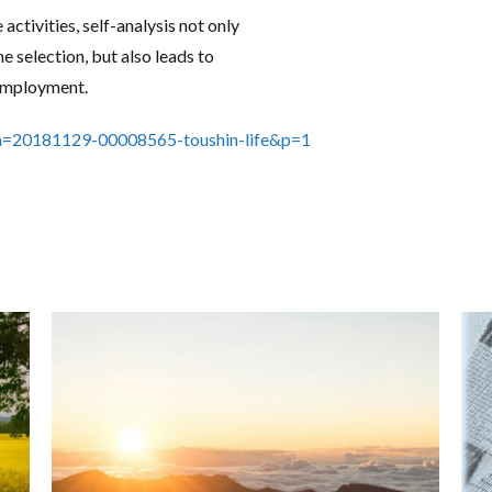
ctivities, self-analysis not only
he selection, but also leads to
employment.
hl?a=20181129-00008565-toushin-life&p=1