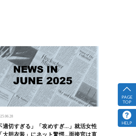
PAGE
TOP
25.06.28
HELP
不適切すぎる」「攻めすぎ…」就活女性
「大胆衣装」にネット驚愕…面接官は直