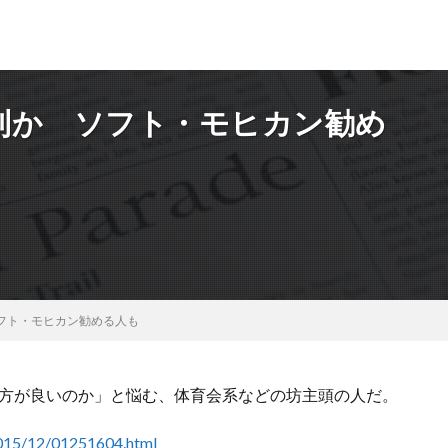
利か ソフト・モヒカン勧め
フト・モヒカン勧める人も
方が良いのか」と悩む、体育会系などの坊主頭の人だ。
2015/12/01251604.html