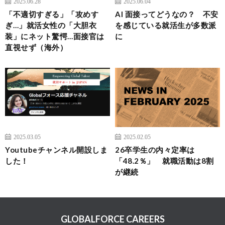
2025.06.28
2025.06.04
「不適切すぎる」「攻めす
AI 面接ってどうなの？ 不安
ぎ…」就活女性の「大胆衣
を感じている就活生が多数派
装」にネット驚愕…面接官は
に
直視せず（海外）
2025.03.05
2025.02.05
Youtubeチャンネル開設しま
26卒学生の内々定率は
した！
「48.2％」 就職活動は8割
が継続
GLOBALFORCE CAREERS