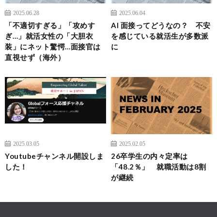
2025.06.28
2025.06.04
「不適切すぎる」「攻めす
AI 面接ってどうなの？ 不安
ぎ…」就活女性の「大胆衣
を感じている就活生が多数派
装」にネット驚愕…面接官は
に
直視せず（海外）
2025.03.05
2025.02.05
Youtubeチャンネル開設しま
26卒学生の内々定率は
した！
「48.2％」 就職活動は8割
が継続