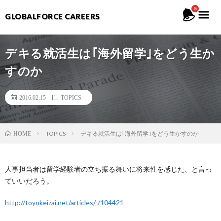
5
GLOBALFORCE CAREERS
デキる就活生は｢海外留学｣をどう生か
すのか
2016.02.15
TOPICS
TOPICS
デキる就活生は｢海外留学｣をどう生かすのか
HOME
人事担当者は留学経験者の立ち振る舞いに将来性を感じた、と言っ
ていいだろう。
http://toyokeizai.net/articles/-/104421