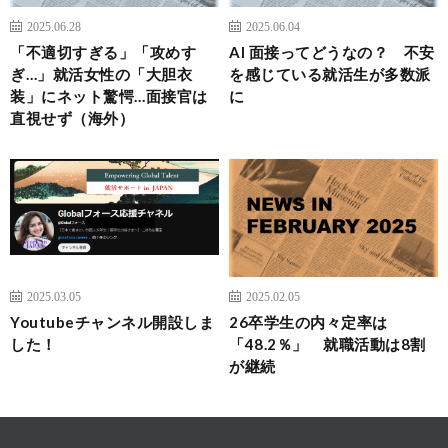
2025.06.28
2025.06.04
「不適切すぎる」「攻めす
AI 面接ってどうなの？ 不安
ぎ…」就活女性の「大胆衣
を感じている就活生が多数派
装」にネット驚愕…面接官は
に
直視せず（海外）
2025.03.05
2025.02.05
Youtubeチャンネル開設しま
26卒学生の内々定率は
した！
「48.2％」 就職活動は8割
が継続