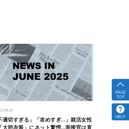
PAGE
TOP
25.06.28
HELP
不適切すぎる」「攻めすぎ…」就活女性
「大胆衣装」にネット驚愕…面接官は直