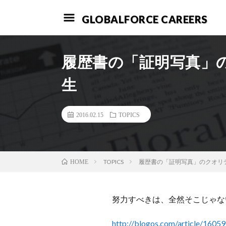
GLOBALFORCE CAREERS
履歴書の「証明写真」
生
2016.02.15
TOPICS
TOPICS
履歴書の「証明写真」のクオリ
HOME
努力すべきは、全然そこじゃな
http://blogos.com/article/16059