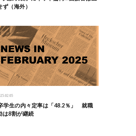
せず（海外）
25.02.05
6卒学生の内々定率は「48.2％」 就職
動は8割が継続