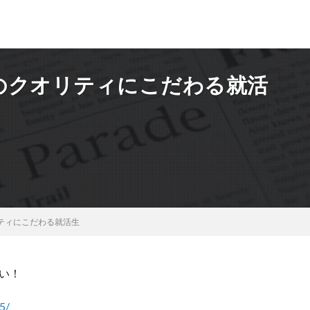
のクオリティにこだわる就活
ティにこだわる就活生
い！
5/