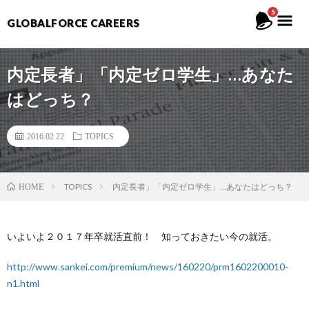
5
GLOBALFORCE CAREERS
内定長者」「内定ゼロ学生」…あなた
はどっち？
2016.02.22
TOPICS
TOPICS
内定長者」「内定ゼロ学生」…あなたはどっち？
HOME
いよいよ２０１７年卒就活直前！ 知っておきたい今の就活。
http://www.sankei.com/premium/news/160220/prm1602200010-
n1.html