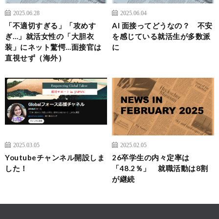
2025.06.28
2025.06.04
「不適切すぎる」「攻めす
AI 面接ってどうなの？ 不安
ぎ…」就活女性の「大胆衣
を感じている就活生が多数派
装」にネット驚愕…面接官は
に
直視せず（海外）
2025.03.05
2025.02.05
Youtubeチャンネル開設しま
26卒学生の内々定率は
した！
「48.2％」 就職活動は8割
が継続