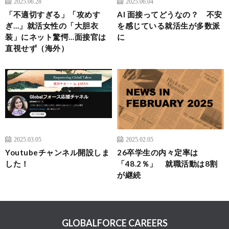
2025.06.28
2025.06.04
「不適切すぎる」「攻めす
AI 面接ってどうなの？ 不安
ぎ…」就活女性の「大胆衣
を感じている就活生が多数派
装」にネット驚愕…面接官は
に
直視せず（海外）
2025.03.05
2025.02.05
Youtubeチャンネル開設しま
26卒学生の内々定率は
した！
「48.2％」 就職活動は8割
が継続
GLOBALFORCE CAREERS