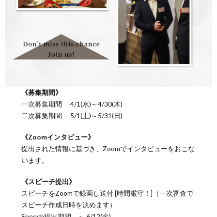
《募集期間》
一次募集期間 4/1(水)～4/30(木)
二次募集期間 5/1(土)～5/31(日)
《Zoomインタビュー》
提出された情報に基づき、Zoomでインタビューをおこな
います。
《スピーチ提出》
スピーチをZoomで録画し送付 [時間厳守！]（一次審査で
スピーチ作成日時を決めます）
Speech提出期間 ～ 6/12(金)