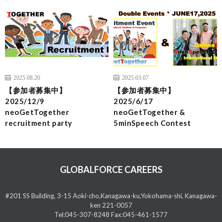
2025.08.20
2025.03.07
【参加者募集中】
【参加者募集中】
2025/12/9
2025/6/17
neoGetTogether
neoGetTogether &
recruitment party
5minSpeech Contest
GLOBALFORCE CAREERS
#201 SS Building, 3-15 Aoki-cho,Kanagawa-ku,Yokohama-shi, Kanagawa-
ken 221-0057
Tel:045-307-8248 Fax:045-461-1577