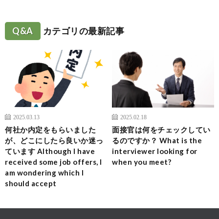
Q&A
カテゴリの最新記事
2025.03.13
2025.02.18
何社か内定をもらいました
面接官は何をチェックしてい
が、どこにしたら良いか迷っ
るのですか？ What is the
ています Although I have
interviewer looking for
received some job offers, I
when you meet?
am wondering which I
should accept